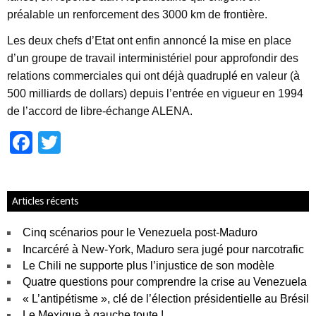
préalable un renforcement des 3000 km de frontière.
Les deux chefs d’Etat ont enfin annoncé la mise en place
d’un groupe de travail interministériel pour approfondir des
relations commerciales qui ont déjà quadruplé en valeur (à
500 milliards de dollars) depuis l’entrée en vigueur en 1994
de l’accord de libre-échange ALENA.
F
T
a
wi
c
tt
Articles récents
e
er
b
Cinq scénarios pour le Venezuela post-Maduro
o
Incarcéré à New-York, Maduro sera jugé pour narcotrafic
Le Chili ne supporte plus l’injustice de son modèle
o
Quatre questions pour comprendre la crise au Venezuela
k
« L’antipétisme », clé de l’élection présidentielle au Brésil
Le Mexique à gauche toute !