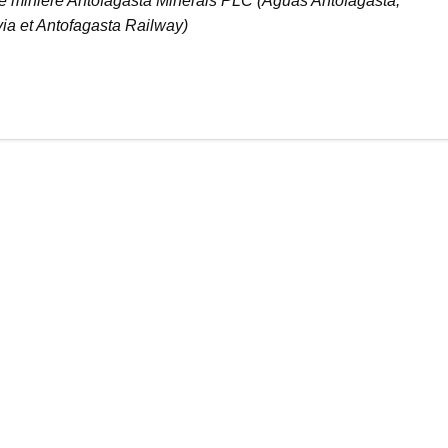
he minière Antofagasta Minerals PLC (Aguas Antofagasta,
via et Antofagasta Railway)