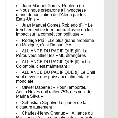
Juan-Manuel Gomez Robledo (II):
« Nous nous préparons à l’hypothèse
d’une dénonciation de l’Alena par les
Etats-Unis »
Juan Manuel Gomez Robledo (I): « Le
tremblement de terre pourrait avoir un fort
impact sur la compétition politique »
Rodrigo Plá : «Le plus grand problème
du Mexique, c’est l’impunité »
ALLIANCE DU PACIFIQUE (III). Le
Pérou veut attirer les PME étrangères
ALLIANCE DU PACIFIQUE (II). « La
Colombie, c’est maintenant »
ALLIANCE DU PACIFIQUE (I). Le Chili
veut devenir une puissance alimentaire
mondiale
Olivier Dabène : « Pour l’emporter,
Aecio Neves doit rallier 75% des voix de
Marina Silva »
Sebastián Sepúlveda : parler de la
dictature autrement
Charles-Henry Chenut: « l’Alliance du
Pacifique, c’est la promotion des capacités