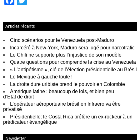
F
T
a
wi
c
tt
Articles récents
e
er
b
Cinq scénarios pour le Venezuela post-Maduro
o
Incarcéré à New-York, Maduro sera jugé pour narcotrafic
Le Chili ne supporte plus l’injustice de son modèle
o
Quatre questions pour comprendre la crise au Venezuela
k
« L’antipétisme », clé de l’élection présidentielle au Brésil
Le Mexique à gauche toute !
La droite dure uribiste prend le pouvoir en Colombie
Amérique latine : beaucoup de lois, et bien peu
d’État de droit
L’opérateur aéroportuaire brésilien Infraero va être
privatisé
Présidentielle: le Costa Rica préfère un ex-rockeur à un
prédicateur évangélique
Newsletter