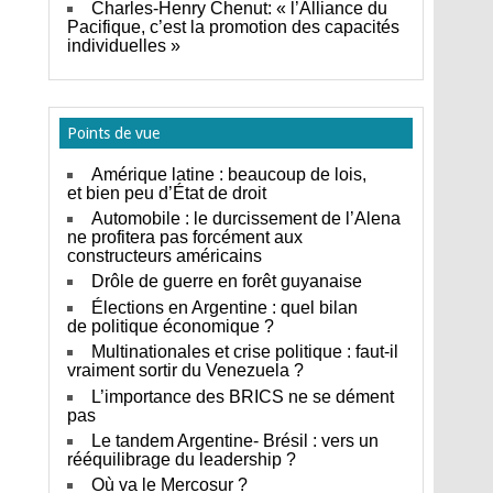
Charles-Henry Chenut: « l’Alliance du
Pacifique, c’est la promotion des capacités
individuelles »
Points de vue
Amérique latine : beaucoup de lois,
et bien peu d’État de droit
Automobile : le durcissement de l’Alena
ne profitera pas forcément aux
constructeurs américains
Drôle de guerre en forêt guyanaise
Élections en Argentine : quel bilan
de politique économique ?
Multinationales et crise politique : faut-il
vraiment sortir du Venezuela ?
L’importance des BRICS ne se dément
pas
Le tandem Argentine- Brésil : vers un
rééquilibrage du leadership ?
Où va le Mercosur ?