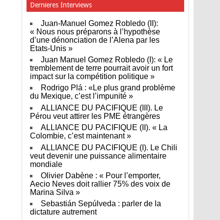
Dernieres Interviews
Juan-Manuel Gomez Robledo (II):
« Nous nous préparons à l’hypothèse
d’une dénonciation de l’Alena par les
Etats-Unis »
Juan Manuel Gomez Robledo (I): « Le
tremblement de terre pourrait avoir un fort
impact sur la compétition politique »
Rodrigo Plá : «Le plus grand problème
du Mexique, c’est l’impunité »
ALLIANCE DU PACIFIQUE (III). Le
Pérou veut attirer les PME étrangères
ALLIANCE DU PACIFIQUE (II). « La
Colombie, c’est maintenant »
ALLIANCE DU PACIFIQUE (I). Le Chili
veut devenir une puissance alimentaire
mondiale
Olivier Dabène : « Pour l’emporter,
Aecio Neves doit rallier 75% des voix de
Marina Silva »
Sebastián Sepúlveda : parler de la
dictature autrement